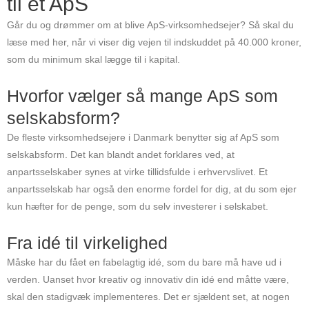
til et ApS
Går du og drømmer om at blive ApS-virksomhedsejer? Så skal du
læse med her, når vi viser dig vejen til indskuddet på 40.000 kroner,
som du minimum skal lægge til i kapital.
Hvorfor vælger så mange ApS som
selskabsform?
De fleste virksomhedsejere i Danmark benytter sig af ApS som
selskabsform. Det kan blandt andet forklares ved, at
anpartsselskaber synes at virke tillidsfulde i erhvervslivet. Et
anpartsselskab har også den enorme fordel for dig, at du som ejer
kun hæfter for de penge, som du selv investerer i selskabet.
Fra idé til virkelighed
Måske har du fået en fabelagtig idé, som du bare må have ud i
verden. Uanset hvor kreativ og innovativ din idé end måtte være,
skal den stadigvæk implementeres. Det er sjældent set, at nogen