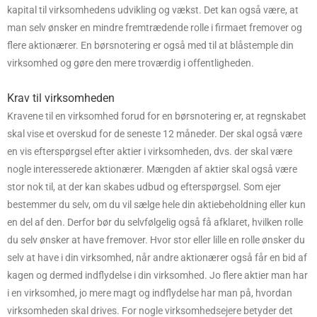
kapital til virksomhedens udvikling og vækst. Det kan også være, at
man selv ønsker en mindre fremtrædende rolle i firmaet fremover og
flere aktionærer. En børsnotering er også med til at blåstemple din
virksomhed og gøre den mere troværdig i offentligheden.
Krav til virksomheden
Kravene til en virksomhed forud for en børsnotering er, at regnskabet
skal vise et overskud for de seneste 12 måneder. Der skal også være
en vis efterspørgsel efter aktier i virksomheden, dvs. der skal være
nogle interesserede aktionærer. Mængden af aktier skal også være
stor nok til, at der kan skabes udbud og efterspørgsel. Som ejer
bestemmer du selv, om du vil sælge hele din aktiebeholdning eller kun
en del af den. Derfor bør du selvfølgelig også få afklaret, hvilken rolle
du selv ønsker at have fremover. Hvor stor eller lille en rolle ønsker du
selv at have i din virksomhed, når andre aktionærer også får en bid af
kagen og dermed indflydelse i din virksomhed. Jo flere aktier man har
i en virksomhed, jo mere magt og indflydelse har man på, hvordan
virksomheden skal drives. For nogle virksomhedsejere betyder det