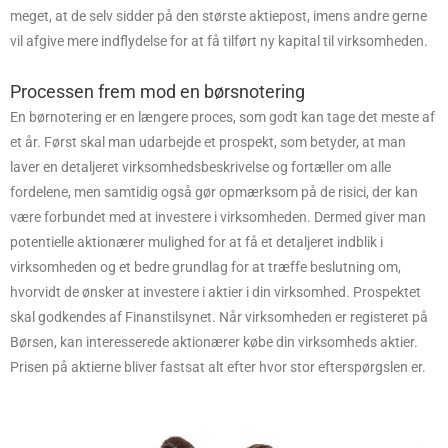
meget, at de selv sidder på den største aktiepost, imens andre gerne
vil afgive mere indflydelse for at få tilført ny kapital til virksomheden.
Processen frem mod en børsnotering
En børnotering er en længere proces, som godt kan tage det meste af
et år. Først skal man udarbejde et prospekt, som betyder, at man
laver en detaljeret virksomhedsbeskrivelse og fortæller om alle
fordelene, men samtidig også gør opmærksom på de risici, der kan
være forbundet med at investere i virksomheden. Dermed giver man
potentielle aktionærer mulighed for at få et detaljeret indblik i
virksomheden og et bedre grundlag for at træffe beslutning om,
hvorvidt de ønsker at investere i aktier i din virksomhed. Prospektet
skal godkendes af Finanstilsynet. Når virksomheden er registeret på
Børsen, kan interesserede aktionærer købe din virksomheds aktier.
Prisen på aktierne bliver fastsat alt efter hvor stor efterspørgslen er.