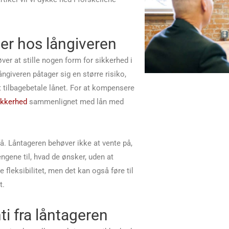
ger hos långiveren
ver at stille nogen form for sikkerhed i
ångiveren påtager sig en større risiko,
 at tilbagebetale lånet. For at kompensere
ikkerhed
sammenlignet med lån med
få. Låntageren behøver ikke at vente på,
engene til, hvad de ønsker, uden at
e fleksibilitet, men det kan også føre til
t.
i fra låntageren