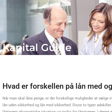
Kapital Guide
Hvad er forskellen på lån med o
Når man skal låne penge, er der forskellige muligheder at vælge i
lån uden sikkerhed og lån med sikkerhed. Disse to typer adskiller 
låntagers økonomiske situation og risiko for långiveren. I denne ar