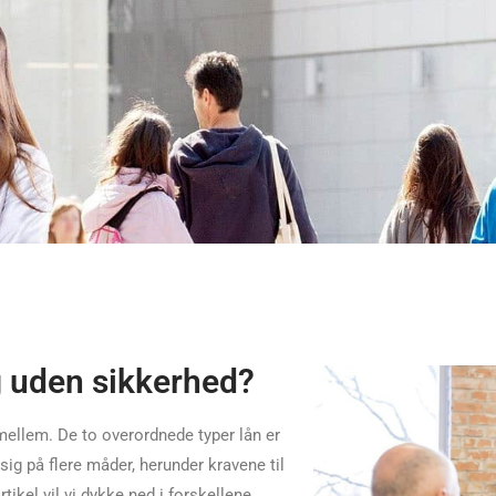
g uden sikkerhed?
mellem. De to overordnede typer lån er
sig på flere måder, herunder kravene til
tikel vil vi dykke ned i forskellene