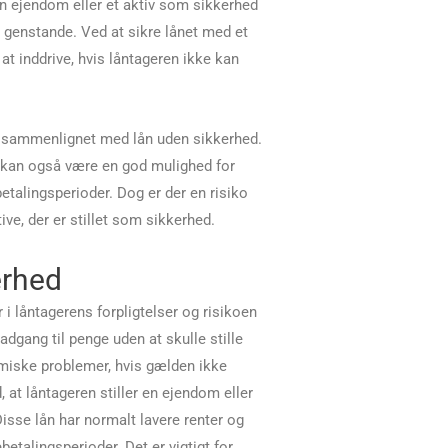
en ejendom eller et aktiv som sikkerhed
e genstande. Ved at sikre lånet med et
 at inddrive, hvis låntageren ikke kan
er sammenlignet med lån uden sikkerhed.
d kan også være en god mulighed for
betalingsperioder. Dog er der en risiko
ive, der er stillet som sikkerhed.
erhed
i låntagerens forpligtelser og risikoen
adgang til penge uden at skulle stille
omiske problemer, hvis gælden ikke
 at låntageren stiller en ejendom eller
Disse lån har normalt lavere renter og
etalingsperioder. Det er vigtigt for