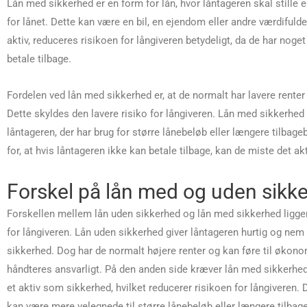
Lån med sikkerhed er en form for lån, hvor låntageren skal stille 
for lånet. Dette kan være en bil, en ejendom eller andre værdifuld
aktiv, reduceres risikoen for långiveren betydeligt, da de har noget
betale tilbage.
Fordelen ved lån med sikkerhed er, at de normalt har lavere rent
Dette skyldes den lavere risiko for långiveren. Lån med sikkerhe
låntageren, der har brug for større lånebeløb eller længere tilbage
for, at hvis låntageren ikke kan betale tilbage, kan de miste det akt
Forskel på lån med og uden sikk
Forskellen mellem lån uden sikkerhed og lån med sikkerhed ligger 
for långiveren. Lån uden sikkerhed giver låntageren hurtig og nem 
sikkerhed. Dog har de normalt højere renter og kan føre til økon
håndteres ansvarligt. På den anden side kræver lån med sikkerhed,
et aktiv som sikkerhed, hvilket reducerer risikoen for långiveren. 
kan være mere velegnede til større lånebeløb eller længere tilbageb